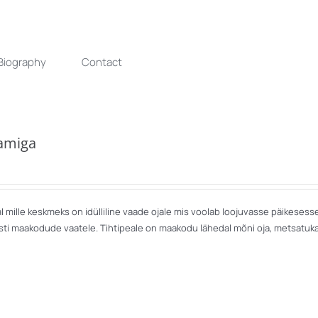
Biography
Contact
aamiga
 mille keskmeks on idülliline vaade ojale mis voolab loojuvasse päikesess
ti maakodude vaatele. Tihtipeale on maakodu lähedal mõni oja, metsatuka