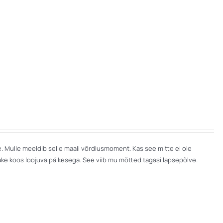
e. Mulle meeldib selle maali võrdlusmoment. Kas see mitte ei ole
ke koos loojuva päikesega. See viib mu mõtted tagasi lapsepõlve.