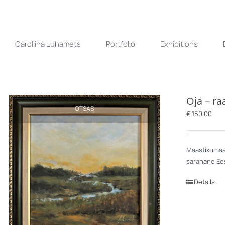
Skip
to
content
Caroliina Luhamets
Portfolio
Exhibitions
Oja – r
OTSAS
€
150,00
Maastikumaal
saranane Ees
Details