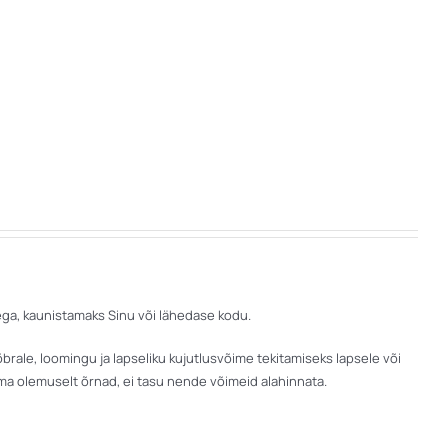
sega, kaunistamaks Sinu või lähedase kodu.
rale, loomingu ja lapseliku kujutlusvõime tekitamiseks lapsele või
ma olemuselt õrnad, ei tasu nende võimeid alahinnata.