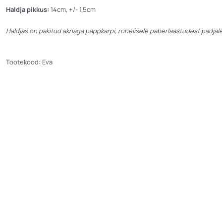
Haldja pikkus:
14cm, +/- 1,5cm
Haldjas on pakitud aknaga pappkarpi, rohelisele paberlaastudest padjale
Tootekood:
Eva