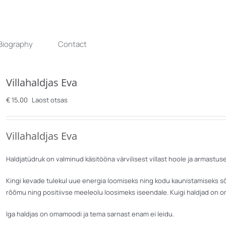
Biography
Contact
Villahaldjas Eva
€
15,00
Laost otsas
Villahaldjas Eva
Haldjatüdruk on valminud käsitööna värvilisest villast hoole ja armastu
Kingi kevade tulekul uue energia loomiseks ning kodu kaunistamiseks sõb
rõõmu ning positiivse meeleolu loosimeks iseendale. Kuigi haldjad on o
Iga haldjas on omamoodi ja tema sarnast enam ei leidu.