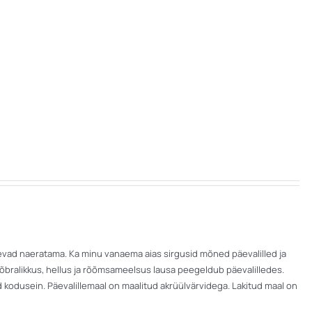
nevad naeratama. Ka minu vanaema aias sirgusid mõned päevalilled ja
bralikkus, hellus ja rõõmsameelsus lausa peegeldub päevalilledes.
 kodusein. Päevalillemaal on maalitud akrüülvärvidega. Lakitud maal on