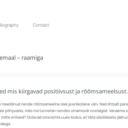
Biography
Contact
lemaal – raamiga
led mis kiirgavad positiivsust ja rõõmsameelsust.
ti meeldinud nende rõõmsameelne olek ja erkkollane värv. Nad lihtsalt pa
see põhjuseks, miks ma tunnetan nendes omamoodi nostalgiat. Vanaema sõ
 mitte erilised? Ootavad oma kohta uues kodus, et täita üksildaseks jäänud
idega.