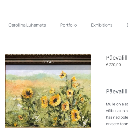
Skip
to
content
Caroliina Luhamets
Portfolio
Exhibitions
Päevalil
OTSAS
€
220,00
Päevalil
Mulle on ala
võibolla on 
Kas nad pole
erksate toon