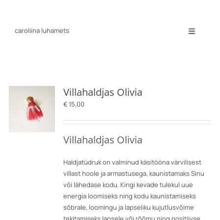
Skip
to
content
caroliina luhamets
Toggle
Navigatio
Portfolio
Exhibitions
Biography
Contact
Villahaldjas Olivia
€
15,00
Villahaldjas Olivia
Haldjatüdruk on valminud käsitööna värvilisest
villast hoole ja armastusega, kaunistamaks Sinu
või lähedase kodu. Kingi kevade tulekul uue
energia loomiseks ning kodu kaunistamiseks
sõbrale, loomingu ja lapseliku kujutlusvõime
tekitamiseks lapsele või rõõmu ning positiivse