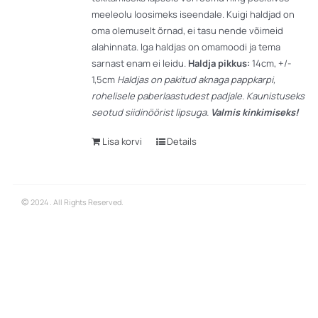
meeleolu loosimeks iseendale. Kuigi haldjad on
oma olemuselt õrnad, ei tasu nende võimeid
alahinnata. Iga haldjas on omamoodi ja tema
sarnast enam ei leidu.
Haldja pikkus:
14cm, +/-
1,5cm
Haldjas on pakitud aknaga pappkarpi,
rohelisele paberlaastudest padjale. Kaunistuseks
seotud siidinöörist lipsuga.
Valmis kinkimiseks!
Lisa korvi
Details
©
2024 . All Rights Reserved.