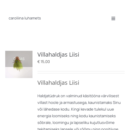
Skip
to
content
caroliina luhamets
Toggle
Navigatio
Portfolio
Exhibitions
Biography
Contact
Villahaldjas Liisi
OTSAS
€
15,00
Villahaldjas Liisi
Haldjatüdruk on valminud käsitööna värvilisest
villast hoole ja armastusega, kaunistamaks Sinu
või lähedase kodu. Kingi kevade tulekul uue
energia loomiseks ning kodu kaunistamiseks
sõbrale, loomingu ja lapseliku kujutlusvõime
tekitamiseks lapsele või rõõmu ning positiivse