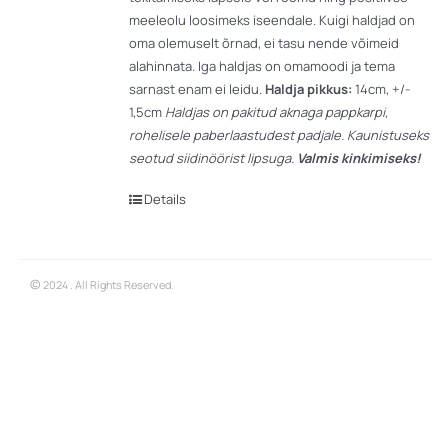
meeleolu loosimeks iseendale. Kuigi haldjad on
oma olemuselt õrnad, ei tasu nende võimeid
alahinnata. Iga haldjas on omamoodi ja tema
sarnast enam ei leidu.
Haldja pikkus:
14cm, +/-
1,5cm
Haldjas on pakitud aknaga pappkarpi,
rohelisele paberlaastudest padjale. Kaunistuseks
seotud siidinöörist lipsuga.
Valmis kinkimiseks!
Details
©
2024 . All Rights Reserved.